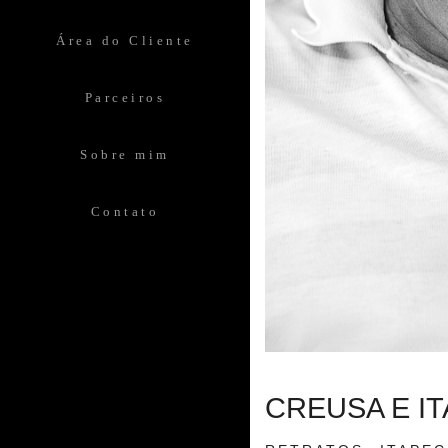
Área do Cliente
Parceiros
Sobre mim
Contato
CREUSA E I