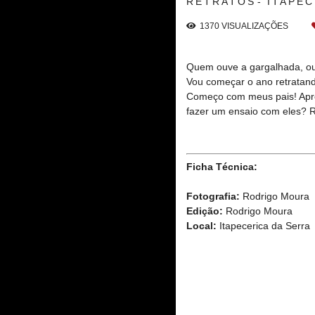
RETRATOS
ITAPEC
1370
VISUALIZAÇÕES
Quem ouve a gargalhada, ou 
Vou começar o ano retratand
Começo com meus pais! Apres
fazer um ensaio com eles? 
Ficha Técnica:
Fotografia:
Rodrigo Moura
Edição:
Rodrigo Moura
Local:
Itapecerica da Serra