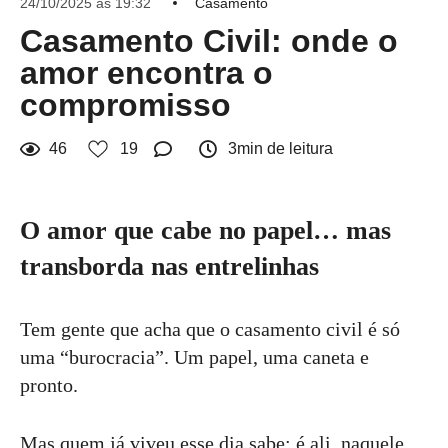
24/10/2025 às 19:32
Casamento
Casamento Civil: onde o
amor encontra o
compromisso
46
19
3min de leitura
O amor que cabe no papel… mas
transborda nas entrelinhas
Tem gente que acha que o casamento civil é só
uma “burocracia”. Um papel, uma caneta e
pronto.
Mas quem já viveu esse dia sabe: é ali, naquele