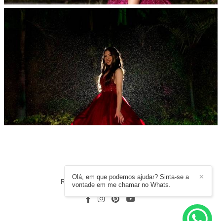
Olá, em que podemos ajudar? Sinta-se a
✕
RODRIGO MOURA
/
CONTATO
vontade em me chamar no Whats.